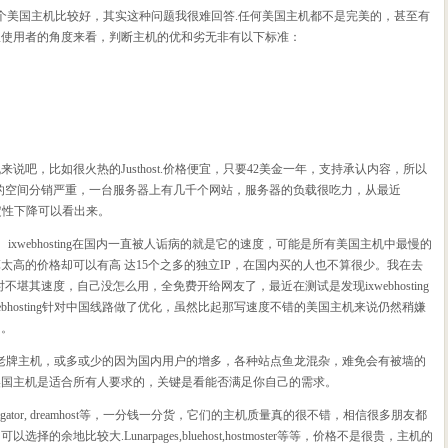
个美国主机比较好，其实这种问题我很难回答.任何美国主机都不是完美的，甚至有
从使用者的角度来看，判断主机的优和劣无非有以下标准：
说吧，比如很火热的Justhost.价格便宜，只要42美金一年，支持承认内容，所以
host的空间分销严重，一台服务器上有几千个网站，服务器的负载很吃力，从最近
和稳定性下降可以看出来。
刚好相反。ixwebhosting在国内一直被人诟病的就是它的速度，可能是所有美国主机中最慢的
太高的价格却可以有高 达15个之多的独立IP，在国内买的人也不算很少。我在去
g，当时不堪其速度，自己没怎么用，全免费开给网友了，最近在测试是发现ixwebhosting
ebhosting针对中国线路做了优化，虽然比起那写速度不错的美国主机来说仍然稍嫌
了。
unarpages等老牌主机，或多或少的因为国内用户的增多，各种站点鱼龙混杂，难免会有被墙的
美国主机是适合所有人要求的，关键是看能否满足你自己的需求。
gator, dreamhost等，一分钱一分货，它们的主机质量真的很不错，相信很多朋友都
的余地比较大.Lunarpages,bluehost,hostmoster等等，价格不是很贵，主机的