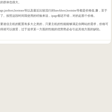
用的群体也很大。
usthost,hostease等以及最近比较流行的hawkhost,hostnine等都是价格低 廉，至于
了。按照这段时间我使用的经验来说，ipage都还不错，对的起那个价格。
不要迷信主机的配置有多大之类的，只要主机的性能能够满足你网站的需求，价格可
觉得就可以接受，过于追求某一方面的性能的优势势必会引起其他方面的缺陷。