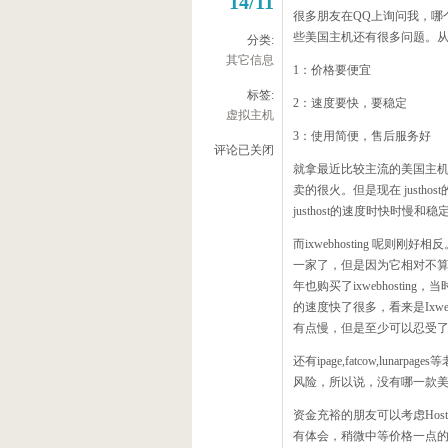
14/11
很多朋友在QQ上询问我，哪
些美国主机还有很多问题。
分类:
其它信息
1：价格要便宜
标签:
2：速度要快，要稳定
虚拟主机
3：使用简便，售后服务好
评论已关闭
就拿最近比较主流的美国主机来
卖的很火。但是现在 just
justhost的速度时快时慢
而ixwebhosting 呢则
一家了，但是因为它相对不算
年也购买了ixwebhostin
的速度快了很多，看来是Ixw
有点慢，但是至少可以忍受
还有ipage,fatcow,l
风险，所以说，没有哪一款
资金充裕的朋友可以考虑Host
有体会，稍微中等价格一点的可以选择