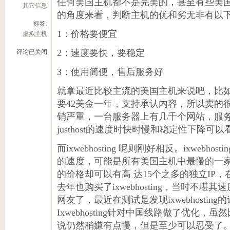
任何美国主机都不是完美的，甚至有些美
其它信息
的角度来看，判断主机的优和劣无非有以
标签:
1：价格要便宜
虚拟主机
2：速度要快，要稳定
评论已关闭
3：使用简便，售后服务好
就拿最近比较主流的美国主机来说吧，比如很火
要42美金一年，支持承认内容，所以卖的很火。
销严重，一台服务器上有几千个网站，服
justhost的速度时快时慢和稳定性下降可
而ixwebhosting 呢则刚好相反。ixweb
的速度，可能是所有美国主机中最慢的一
的价格却可以有高 达15个之多的独立IP
去年也购买了ixwebhosting，当时不
网友了，最近在测试是发现ixwebhostin
Ixwebhosting针对中国线路做了优化
说仍然稍嫌有点慢，但是至少可以忍受了